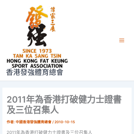
文
跳
Main
章
至
Men
主
要
內
容
香港發強體育總會
2011年為香港打破健力士證書
及三位召集人
作者:
中國香港發強體育總會
/
2010-10-15
2011年為香港打破健力士證書及三位召集人