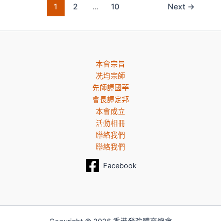
1
2
...
10
Next
→
本會宗旨
冼均宗師
先師譚國華
會長譚定邦
本會成立
活動相冊
聯絡我們
聯絡我們
Facebook