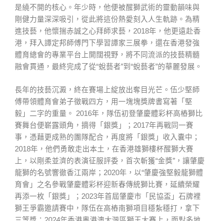
是繞不開的核心。年少時，他便被醒獅武術的靈動韻味與
剛健力量深深吸引，從此將這份熱愛刻入人生軌跡。為精
進技藝，他懷揣赤誠之心拜師求藝，2018年，他更遠赴香
港，拜入譚定邦師傅門下學習譚家三展拳，還在香港發強
體育總會的專業平台上開闊視野，將不同流派的技藝精髓
融會貫通，最終完成了從“蛻藝者”到“蛻藝者”的華麗發展。
長年的技藝沉澱，終在賽場上綻放出奪目光芒。伍少堅師
傅帶領體育會弟子徵戰四方，用一塊塊獎牌書寫著「堅
毅」二字的重量。 2016年，隊伍初登肇慶體彩杯高樁獅比
賽舞台便嶄露頭角，摘得「銀獎」；2017年再戰同一賽
事，憑藉更成熟的團隊配合，再度將「銀獎」收入囊中；
2018年，他們勇敢走出本土，在香港雄獅樓杯醒獅大賽
上，以剛柔並濟的表演征服評委，首次斬獲“金獎”，讓肇慶
龍獅的名號響徹香江兩岸；2020年，以“肇慶強堅毅龍獅體
育會」之名參戰肇慶體彩杯迎新春傳統獅比賽，延續榮耀
再添一枚「銀獎」；2023年首屆肇慶市「民協盃」石牌裡
獅王爭霸邀請賽中，隊伍在高樁南獅項目穩紮穩打，拿下
三等獎；2024年香港粵港澳大灣區獅王大賽上，面對多地