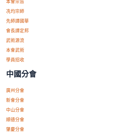
本會宗旨
冼均宗師
先師譚國華
會長譚定邦
武術源流
本會武術
學員招收
中國分會
廣州分會
新會分會
中山分會
順德分會
肇慶分會