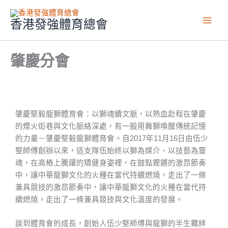
文
跳
Main
章
至
香港發強體育總會
Men
主
要
內
肇慶分會
容
肇慶堅毅龍獅體育會：以獅魂續文脈，以熱血赴程
在肇慶
的煙火街巷與文化脈絡深處，有一股用舞獅喚醒傳統記憶
的力量－肇慶堅毅龍獅體育會。自2017年11月16日由伍少
堅師傅創辦以來，這支隊伍始終以獅為媒介、以技藝為靈
魂，在高樁上騰躍的矯健身姿裡，在鼓點鏗鏘的激昂節奏
中，讓中華龍獅文化的火種在當代持續燃燒，走出了一條
兼具競技的激昂節奏中，讓中華龍獅文化的火種在當代持
續燃燒，走出了一條兼具競技與文化溫度的發展。
談到體育會的成長，創始人伍少堅師傅與龍獅的半生羈絆