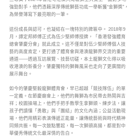
強勁對手，他們憑藉深厚傳統獅藝功底一舉斬獲“金獅獎”，
為榮譽簿寫下最亮眼的一筆。
這份成長與認可，也凝結在一塊特別的牌匾中。 2018年9
月，譚定邦師傅正式為伍少堅師傅授牌，「香港發強體育
總會肇慶分會」就此成立。這不僅是對伍少堅師傅個人技
藝的高度肯定，更打通了體育會與港澳龍獅界交流的重要
通道——透過互訪展覽、技藝切磋，本土龍獅文化得以吸
收港澳的新養分，肇慶獨特的獅舞風采也走向了更廣闊的
展示舞台。
如今的肇慶堅毅龍獅體育會，早已超越「競技隊伍」的單
一定義。在節慶廟會上，他們的舞獅為市民帶去熱鬧與吉
祥；校園操場上，他們手把手教學生拿獅頭、練步法，讓
孩子們讀懂「勇敢」與「團結」的文化內涵；公益活動現
場，他們用精彩表演傳遞正能量，讓傳統藝術與時代精神
同頻共振。每一次鼓點響起，每一次獅頭高揚，都是對中
華優秀傳統文化最深情的告白。